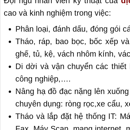
Đội ngũ nhân viên kỹ thuật của
dị
cao và kinh nghiệm trong việc:
Phân loại, đánh dấu, đóng gói các
Tháo, ráp, bao bọc, bốc xếp và
ghế, tủ, kệ, vách nhôm kính, v
Di dời và vận chuyển các thiết
công nghiệp,….
Nâng hạ đồ đạc nặng lên xuống v
chuyên dụng: ròng rọc,xe cẩu, 
Tháo và lắp đặt hệ thống IT: M
Fax, Máy Scan, mạng internet, m