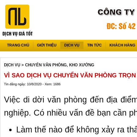
TRANG CHỦ
GIỚI THIỆU
DỊCH VỤ
TIN TỨC
KHÁCH HÀNG
DỊCH VỤ
> CHUYỂN VĂN PHÒNG, KHO XƯỞNG
VÌ SAO DỊCH VỤ CHUYỂN VĂN PHÒNG TRỌN
Tin đăng ngày: 10/8/2020 - Xem: 1686
Việc di dời văn phòng đến địa điểm
nghiệp. Có nhiều vấn đề bạn cần p
Làm thế nào để không xảy ra thất